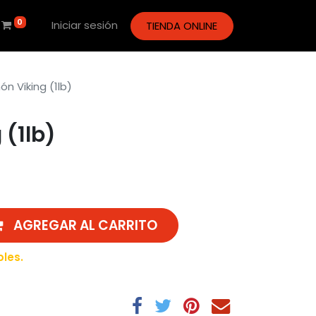
0
Iniciar sesión
TIENDA ONLINE
n Viking (1lb)
(1lb)
AGREGAR AL CARRITO
bles.